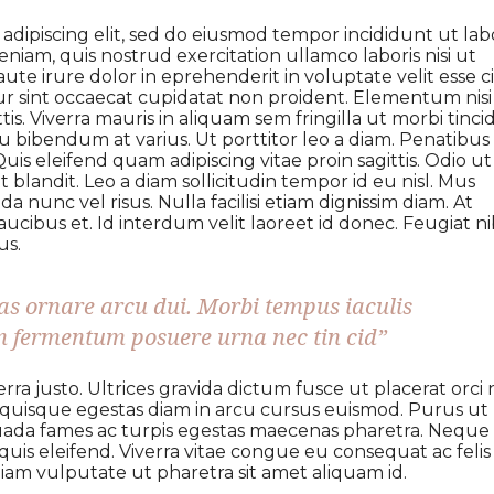
adipiscing elit, sed do eiusmod tempor incididunt ut lab
niam, quis nostrud exercitation ullamco laboris nisi ut
te irure dolor in eprehenderit in voluptate velit esse c
ur sint occaecat cupidatat non proident. Elementum nisi
tis. Viverra mauris in aliquam sem fringilla ut morbi tinc
 bibendum at varius. Ut porttitor leo a diam. Penatibus
is eleifend quam adipiscing vitae proin sagittis. Odio ut
blandit. Leo a diam sollicitudin tempor id eu nisl. Mus
a nunc vel risus. Nulla facilisi etiam dignissim diam. At
cibus et. Id interdum velit laoreet id donec. Feugiat n
us.
ras ornare arcu dui. Morbi tempus iaculis
In fermentum posuere urna nec tin cid”
a justo. Ultrices gravida dictum fusce ut placerat orci 
quisque egestas diam in arcu cursus euismod. Purus ut
ada fames ac turpis egestas maecenas pharetra. Neque
is eleifend. Viverra vitae congue eu consequat ac felis
Diam vulputate ut pharetra sit amet aliquam id.