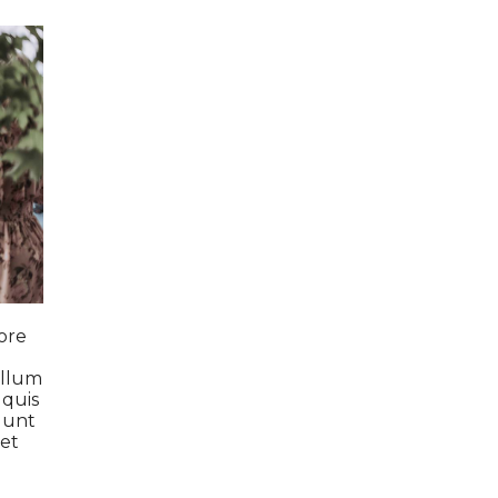
ore
illum
 quis
idunt
 et