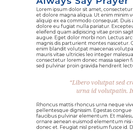
Always Say Prayer
Lorem ipsum dolor sit amet, consectetur 
et dolore magna aliqua. Ut enim minim ve
aliquip ex ea commodo consequat. Duis au
dolore eu fugiat nulla pariatur. Excepte
eleifend quam adipiscing vitae proin sagit
augue. Eget dolor morbi non. Lectus arcu
magnis dis parturient montes nascetur. Qu
enim blandit volutpat maecenas volutpat 
mauris vitae ultricies leo integer malesuad
consectetur lorem donec massa sapien fau
sed pulvinar proin gravida hendrerit lect
“Libero volutpat sed c
urna id volutpatin. 
Rhoncus mattis rhoncus urna neque viverr
pellentesque dignissim. Egestas congue 
faucibus pulvinar elementum. Et malesu
ornare aenean euismod elementum nisi qu
donec et. Feugiat nisl pretium fusce id. 