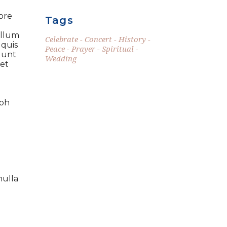
ore
Tags
illum
Celebrate
Concert
History
 quis
Peace
Prayer
Spiritual
idunt
Wedding
 et
ibh
nulla